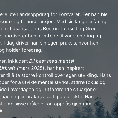
flere utenlandsoppdrag for Forsvaret. Før han ble
lekom- og finansbransjen. Med sin lange erfaring
 fulltidsansatt hos Boston Consulting Group
s, motiverer han klientene til varig endring og
. I dag driver han sin egen praksis, hvor han
og holder foredrag.
er, inkludert
Bli best med mental
Urkraft (
mars 2025), har han inspirert
 til å ta større kontroll over egen utvikling. Hans
per for å utvikle mental styrke, større fokus og
e i hverdagen og i utfordrende situasjoner.
coaching er praktisk, ærlig og direkte. Han
st ambisiøse målene kan oppnås gjennom
in.