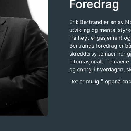
Foredrag
Erik Bertrand er en av N
utvikling og mental styr
fra høyt engasjement og i
Bertrands foredrag er båd
skreddersy temaer har gj
internasjonalt. Temaene
og energi i hverdagen, s
Det er mulig å oppnå end