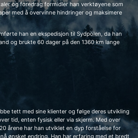
aler og foredrag formidler han verktøyene som
skaper med å overvinne hindringer og maksimere
førte han en ekspedisjon til Sydpolen, da han
sland og brukte 60 dager på den 1360 km lange
bbe tett med sine klienter og følge deres utvikling
er tid, enten fysisk eller via skjerm. Med over
20 årene har han utviklet en dyp forståelse for
ppnå ønsket endring. Han har erfaring med et bredt