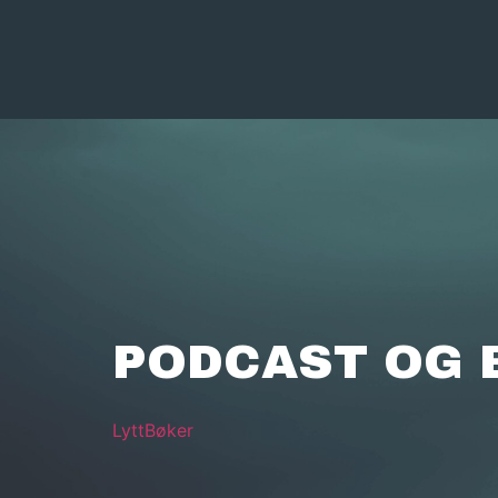
PODCAST OG 
Lytt
Bøker