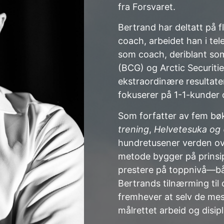
fra Forsvaret.
Bertrand har deltatt på 
coach, arbeidet han i te
som coach, deriblant som
(BCG) og Arctic Securitie
ekstraordinære resultater
fokuserer på 1-1-kunder 
Som forfatter av fem bøk
trening
,
Helvetesuka og 
hundretusener verden over
metode bygger på prinsip
prestere på toppnivå—båd
Bertrands tilnærming til 
fremhever at selv de me
målrettet arbeid og disipl