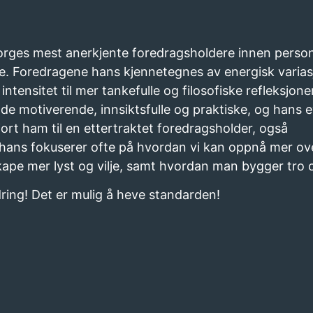
orges mest anerkjente foredragsholdere innen person
ke. Foredragene hans kjennetegnes av energisk vari
ntensitet til mer tankefulle og filosofiske refleksjoner
e motiverende, innsiktsfulle og praktiske, og hans ev
ort ham til en ettertraktet foredragsholder, også
 hans fokuserer ofte på hvordan vi kan oppnå mer o
kape mer lyst og vilje, samt hvordan man bygger tro 
ring! Det er mulig å heve standarden!